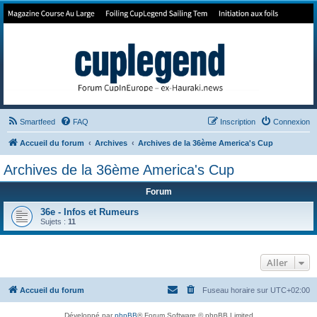
Forum de Cup In Europe
Le forum de l'America's Cup!
Smartfeed
FAQ
Inscription
Connexion
Accueil du forum
Archives
Archives de la 36ème America's Cup
Archives de la 36ème America's Cup
Forum
36e - Infos et Rumeurs
Sujets :
11
Aller
Accueil du forum
Fuseau horaire sur
UTC+02:00
Développé par
phpBB
® Forum Software © phpBB Limited