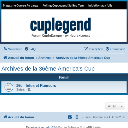
Forum de Cup In Europe
Le forum de l'America's Cup!
Smartfeed
FAQ
Inscription
Connexion
Accueil du forum
Archives
Archives de la 36ème America's Cup
Archives de la 36ème America's Cup
Forum
36e - Infos et Rumeurs
Sujets :
11
Aller
Accueil du forum
Fuseau horaire sur
UTC+02:00
Développé par
phpBB
® Forum Software © phpBB Limited