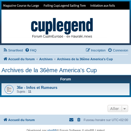
Forum de Cup In Europe
Le forum de l'America's Cup!
Smartfeed
FAQ
Inscription
Connexion
Accueil du forum
Archives
Archives de la 36ème America's Cup
Archives de la 36ème America's Cup
Forum
36e - Infos et Rumeurs
Sujets :
11
Aller
Accueil du forum
Fuseau horaire sur
UTC+02:00
Développé par
phpBB
® Forum Software © phpBB Limited