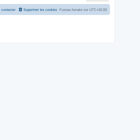
e
r
l
 contacter
Supprimer les cookies
Fuseau horaire sur
UTC+02:00
e
d
e
r
n
i
e
r
m
e
s
s
a
g
e