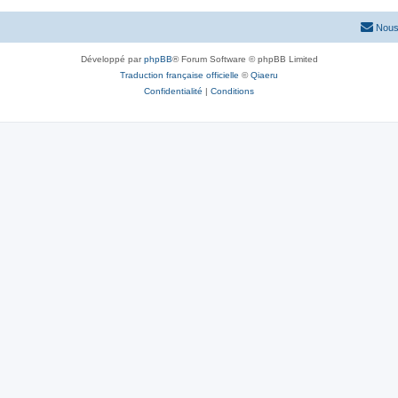
Nous
Développé par
phpBB
® Forum Software © phpBB Limited
Traduction française officielle
©
Qiaeru
Confidentialité
|
Conditions