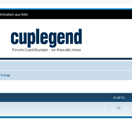
a's Cup
SUJETS
11