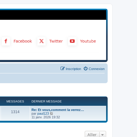
Inscription
Connexion
MESSAGES
DERNIER MESSAGE
Re: Et vous,comment la verrez…
1314
C
par
paul123
o
11 janv. 2026 19:32
n
s
u
l
Aller
t