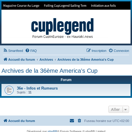
Forum de Cup In Europe
Le forum de l'America's Cup!
Smartfeed
FAQ
Inscription
Connexion
Accueil du forum
Archives
Archives de la 36ème America's Cup
Archives de la 36ème America's Cup
Forum
36e - Infos et Rumeurs
Sujets :
11
Aller
Accueil du forum
Fuseau horaire sur
UTC+02:00
Développé par
phpBB
® Forum Software © phpBB Limited