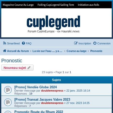
Forum de Cup In Europe
Le forum de l'America's Cup!
Smartfeed
FAQ
Inscription
Connexion
Accueil du forum
La vie sur l'eau .... y a pas qu'la Cup
Course au large
Pronostic
Pronostic
Nouveau sujet
23 sujets • Page
1
sur
1
Sujets
[Prono] Vendée Globe 2024
Dernier message par
doublemexpress
«
22 janv. 2025 16:14
Réponses :
19
[Prono] Transat Jacques Vabre 2023
Dernier message par
doublemexpress
«
27 nov. 2023 14:25
Réponses :
7
Pronostic Route du Rhum 2022