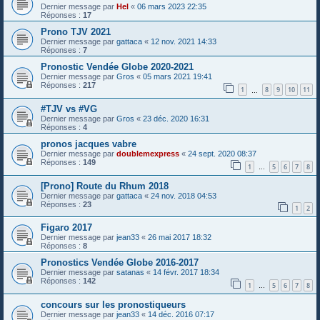
Dernier message par
Hel
«
06 mars 2023 22:35
Réponses :
17
Prono TJV 2021
Dernier message par
gattaca
«
12 nov. 2021 14:33
Réponses :
7
Pronostic Vendée Globe 2020-2021
Dernier message par
Gros
«
05 mars 2021 19:41
Réponses :
217
1
8
9
10
11
…
#TJV vs #VG
Dernier message par
Gros
«
23 déc. 2020 16:31
Réponses :
4
pronos jacques vabre
Dernier message par
doublemexpress
«
24 sept. 2020 08:37
Réponses :
149
1
5
6
7
8
…
[Prono] Route du Rhum 2018
Dernier message par
gattaca
«
24 nov. 2018 04:53
Réponses :
23
1
2
Figaro 2017
Dernier message par
jean33
«
26 mai 2017 18:32
Réponses :
8
Pronostics Vendée Globe 2016-2017
Dernier message par
satanas
«
14 févr. 2017 18:34
Réponses :
142
1
5
6
7
8
…
concours sur les pronostiqueurs
Dernier message par
jean33
«
14 déc. 2016 07:17