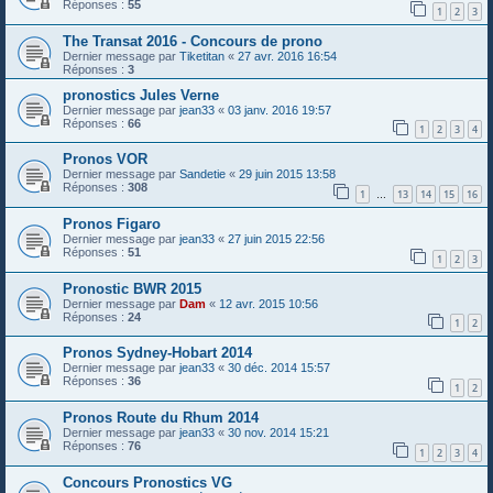
Réponses :
55
1
2
3
The Transat 2016 - Concours de prono
Dernier message par
Tiketitan
«
27 avr. 2016 16:54
Réponses :
3
pronostics Jules Verne
Dernier message par
jean33
«
03 janv. 2016 19:57
Réponses :
66
1
2
3
4
Pronos VOR
Dernier message par
Sandetie
«
29 juin 2015 13:58
Réponses :
308
1
13
14
15
16
…
Pronos Figaro
Dernier message par
jean33
«
27 juin 2015 22:56
Réponses :
51
1
2
3
Pronostic BWR 2015
Dernier message par
Dam
«
12 avr. 2015 10:56
Réponses :
24
1
2
Pronos Sydney-Hobart 2014
Dernier message par
jean33
«
30 déc. 2014 15:57
Réponses :
36
1
2
Pronos Route du Rhum 2014
Dernier message par
jean33
«
30 nov. 2014 15:21
Réponses :
76
1
2
3
4
Concours Pronostics VG