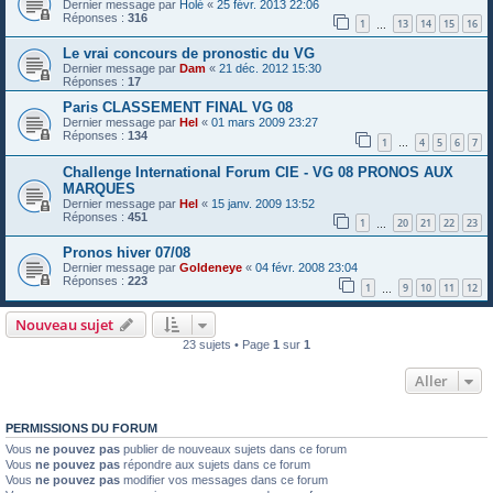
Dernier message par
Holé
«
25 févr. 2013 22:06
Réponses :
316
1
13
14
15
16
…
Le vrai concours de pronostic du VG
Dernier message par
Dam
«
21 déc. 2012 15:30
Réponses :
17
Paris CLASSEMENT FINAL VG 08
Dernier message par
Hel
«
01 mars 2009 23:27
Réponses :
134
1
4
5
6
7
…
Challenge International Forum CIE - VG 08 PRONOS AUX
MARQUES
Dernier message par
Hel
«
15 janv. 2009 13:52
Réponses :
451
1
20
21
22
23
…
Pronos hiver 07/08
Dernier message par
Goldeneye
«
04 févr. 2008 23:04
Réponses :
223
1
9
10
11
12
…
Nouveau sujet
23 sujets • Page
1
sur
1
Aller
PERMISSIONS DU FORUM
Vous
ne pouvez pas
publier de nouveaux sujets dans ce forum
Vous
ne pouvez pas
répondre aux sujets dans ce forum
Vous
ne pouvez pas
modifier vos messages dans ce forum