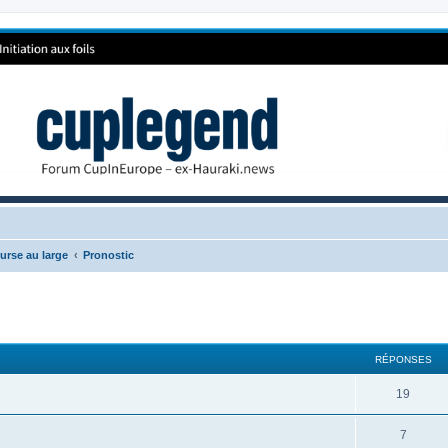
urse au large
Pronostic
RÉPONSES
19
7