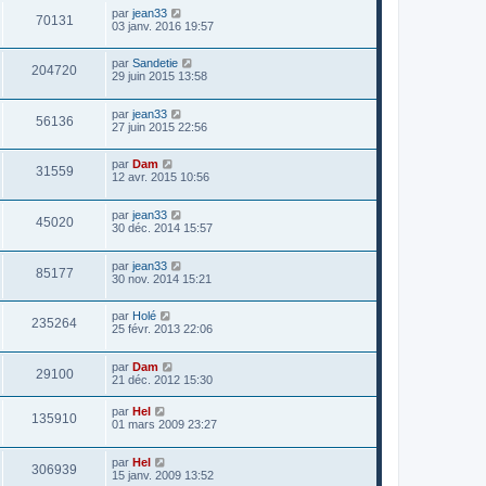
par
jean33
70131
03 janv. 2016 19:57
par
Sandetie
204720
29 juin 2015 13:58
par
jean33
56136
27 juin 2015 22:56
par
Dam
31559
12 avr. 2015 10:56
par
jean33
45020
30 déc. 2014 15:57
par
jean33
85177
30 nov. 2014 15:21
par
Holé
235264
25 févr. 2013 22:06
par
Dam
29100
21 déc. 2012 15:30
par
Hel
135910
01 mars 2009 23:27
par
Hel
306939
15 janv. 2009 13:52