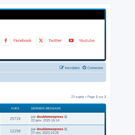
Inscription
Connexion
23 sujets • Page
1
sur
1
VUES
DERNIER MESSAGE
par
doublemexpress
25719
22 janv. 2025 16:14
par
doublemexpress
12158
27 nov. 2023 14:25