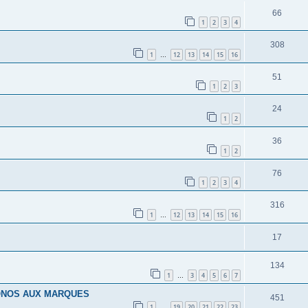
66
1
2
3
4
308
1
12
13
14
15
16
…
51
1
2
3
24
1
2
36
1
2
76
1
2
3
4
316
1
12
13
14
15
16
…
17
134
1
3
4
5
6
7
…
 PRONOS AUX MARQUES
451
1
19
20
21
22
23
…