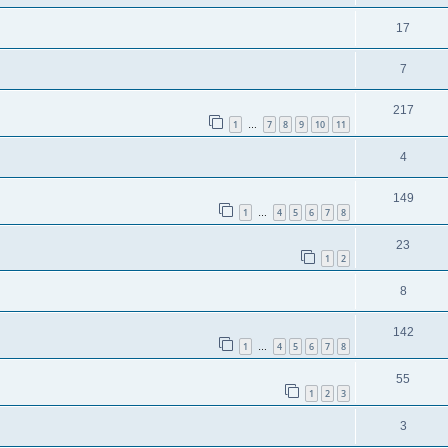
17
7
217
1
7
8
9
10
11
…
4
149
1
4
5
6
7
8
…
23
1
2
8
142
1
4
5
6
7
8
…
55
1
2
3
3