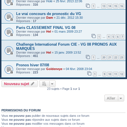
Dernier message par
Holé
«
25 févr. 2013 22:06
Réponses :
316
1
13
14
15
16
…
Le vrai concours de pronostic du VG
Dernier message par
Dam
«
21 déc. 2012 15:30
Réponses :
17
Paris CLASSEMENT FINAL VG 08
Dernier message par
Hel
«
01 mars 2009 23:27
Réponses :
134
1
4
5
6
7
…
Challenge International Forum CIE - VG 08 PRONOS AUX
MARQUES
Dernier message par
Hel
«
15 janv. 2009 13:52
Réponses :
451
1
20
21
22
23
…
Pronos hiver 07/08
Dernier message par
Goldeneye
«
04 févr. 2008 23:04
Réponses :
223
1
9
10
11
12
…
Nouveau sujet
23 sujets • Page
1
sur
1
Aller
PERMISSIONS DU FORUM
Vous
ne pouvez pas
publier de nouveaux sujets dans ce forum
Vous
ne pouvez pas
répondre aux sujets dans ce forum
Vous
ne pouvez pas
modifier vos messages dans ce forum