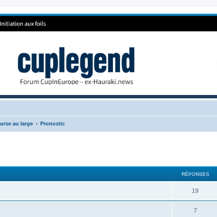
urse au large
Pronostic
RÉPONSES
19
7