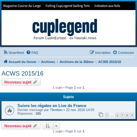
Forum de Cup In Europe
Le forum de l'America's Cup!
Smartfeed
FAQ
Inscription
Connexion
Accueil du forum
Archives
Archives de la 35ème
ACWS 2015/16
ACWS 2015/16
Nouveau sujet
1 sujet • Page
1
sur
1
Sujets
Suivre les régates en Live de France
Dernier message par
Tiketitan
«
22 nov. 2016 14:03
Réponses :
165
1
6
7
8
9
…
Nouveau sujet
1 sujet • Page
1
sur
1