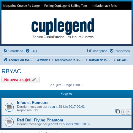
Forum de Cup In Europe
Le forum de l'America's Cup!
Smartfeed
FAQ
Inscription
Connexion
Accueil du forum
Archives
Archives de la 35ème
Autour de la Cup
RBYAC
RBYAC
Nouveau sujet
2 sujets • Page
1
sur
1
Sujets
Infos et Rumeurs
Dernier message par
rafat
«
29 juin 2017 00:41
Réponses :
21
1
2
Red Bull Flying Phantom
Dernier message par
jean33
«
05 mars 2015 10:32