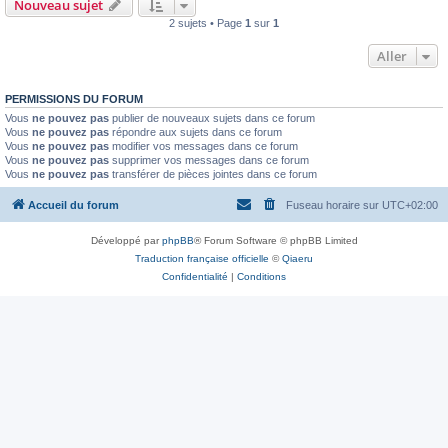
Nouveau sujet
2 sujets • Page
1
sur
1
Aller
PERMISSIONS DU FORUM
Vous
ne pouvez pas
publier de nouveaux sujets dans ce forum
Vous
ne pouvez pas
répondre aux sujets dans ce forum
Vous
ne pouvez pas
modifier vos messages dans ce forum
Vous
ne pouvez pas
supprimer vos messages dans ce forum
Vous
ne pouvez pas
transférer de pièces jointes dans ce forum
Accueil du forum
Fuseau horaire sur
UTC+02:00
Développé par
phpBB
® Forum Software © phpBB Limited
Traduction française officielle
©
Qiaeru
Confidentialité
|
Conditions