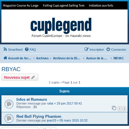
Forum de Cup In Europe
Le forum de l'America's Cup!
Smartfeed
FAQ
Inscription
Connexion
Accueil du forum
Archives
Archives de la 35ème
Autour de la Cup
RBYAC
RBYAC
Nouveau sujet
2 sujets • Page
1
sur
1
Sujets
Infos et Rumeurs
Dernier message par
rafat
«
29 juin 2017 00:41
Réponses :
21
1
2
Red Bull Flying Phantom
Dernier message par
jean33
«
05 mars 2015 10:32