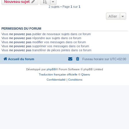
Nouveau sujet
2 sujets • Page
1
sur
1
Aller
PERMISSIONS DU FORUM
Vous
ne pouvez pas
publier de nouveaux sujets dans ce forum
Vous
ne pouvez pas
répondre aux sujets dans ce forum
Vous
ne pouvez pas
modifier vos messages dans ce forum
Vous
ne pouvez pas
supprimer vos messages dans ce forum
Vous
ne pouvez pas
transférer de pièces jointes dans ce forum
Accueil du forum
Fuseau horaire sur
UTC+02:00
Développé par
phpBB
® Forum Software © phpBB Limited
Traduction française officielle
©
Qiaeru
Confidentialité
|
Conditions