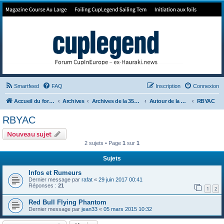
Forum de Cup In Europe
Le forum de l'America's Cup!
Smartfeed
FAQ
Inscription
Connexion
Accueil du forum
Archives
Archives de la 35ème
Autour de la Cup
RBYAC
RBYAC
Nouveau sujet
2 sujets • Page
1
sur
1
Sujets
Infos et Rumeurs
Dernier message par
rafat
«
29 juin 2017 00:41
Réponses :
21
1
2
Red Bull Flying Phantom
Dernier message par
jean33
«
05 mars 2015 10:32