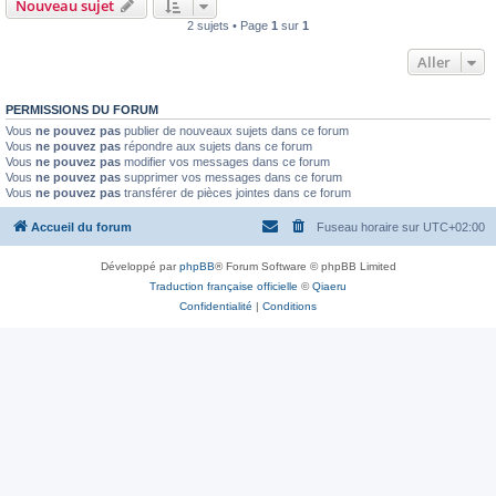
Nouveau sujet
2 sujets • Page
1
sur
1
Aller
PERMISSIONS DU FORUM
Vous
ne pouvez pas
publier de nouveaux sujets dans ce forum
Vous
ne pouvez pas
répondre aux sujets dans ce forum
Vous
ne pouvez pas
modifier vos messages dans ce forum
Vous
ne pouvez pas
supprimer vos messages dans ce forum
Vous
ne pouvez pas
transférer de pièces jointes dans ce forum
Accueil du forum
Fuseau horaire sur
UTC+02:00
Développé par
phpBB
® Forum Software © phpBB Limited
Traduction française officielle
©
Qiaeru
Confidentialité
|
Conditions