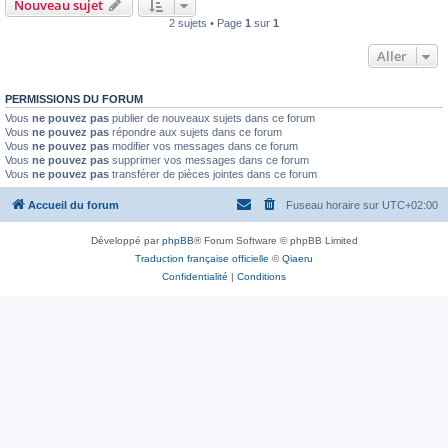
Nouveau sujet
2 sujets • Page
1
sur
1
Aller
PERMISSIONS DU FORUM
Vous
ne pouvez pas
publier de nouveaux sujets dans ce forum
Vous
ne pouvez pas
répondre aux sujets dans ce forum
Vous
ne pouvez pas
modifier vos messages dans ce forum
Vous
ne pouvez pas
supprimer vos messages dans ce forum
Vous
ne pouvez pas
transférer de pièces jointes dans ce forum
Accueil du forum
Fuseau horaire sur
UTC+02:00
Développé par
phpBB
® Forum Software © phpBB Limited
Traduction française officielle
©
Qiaeru
Confidentialité
|
Conditions