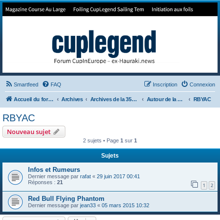
Forum de Cup In Europe
Le forum de l'America's Cup!
Smartfeed
FAQ
Inscription
Connexion
Accueil du forum
Archives
Archives de la 35ème
Autour de la Cup
RBYAC
RBYAC
Nouveau sujet
2 sujets • Page
1
sur
1
Sujets
Infos et Rumeurs
Dernier message par
rafat
«
29 juin 2017 00:41
Réponses :
21
1
2
Red Bull Flying Phantom
Dernier message par
jean33
«
05 mars 2015 10:32