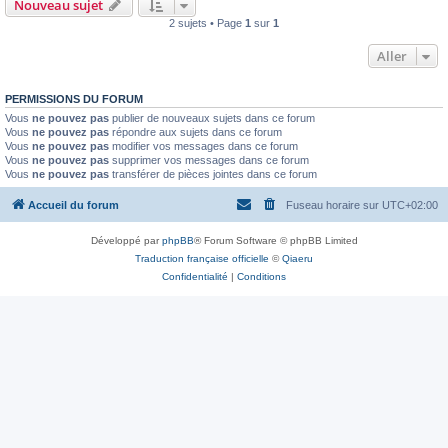
Nouveau sujet
2 sujets • Page
1
sur
1
Aller
PERMISSIONS DU FORUM
Vous
ne pouvez pas
publier de nouveaux sujets dans ce forum
Vous
ne pouvez pas
répondre aux sujets dans ce forum
Vous
ne pouvez pas
modifier vos messages dans ce forum
Vous
ne pouvez pas
supprimer vos messages dans ce forum
Vous
ne pouvez pas
transférer de pièces jointes dans ce forum
Accueil du forum
Fuseau horaire sur
UTC+02:00
Développé par
phpBB
® Forum Software © phpBB Limited
Traduction française officielle
©
Qiaeru
Confidentialité
|
Conditions