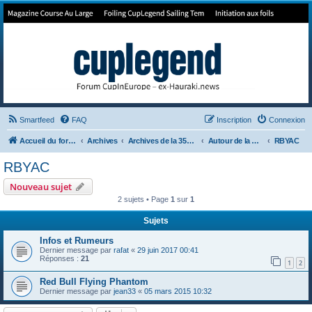
Forum de Cup In Europe
Le forum de l'America's Cup!
Smartfeed
FAQ
Inscription
Connexion
Accueil du forum
Archives
Archives de la 35ème
Autour de la Cup
RBYAC
RBYAC
Nouveau sujet
2 sujets • Page
1
sur
1
Sujets
Infos et Rumeurs
Dernier message par
rafat
«
29 juin 2017 00:41
Réponses :
21
1
2
Red Bull Flying Phantom
Dernier message par
jean33
«
05 mars 2015 10:32