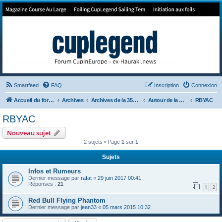
Forum de Cup In Europe
Le forum de l'America's Cup!
Smartfeed
FAQ
Inscription
Connexion
Accueil du forum
Archives
Archives de la 35ème
Autour de la Cup
RBYAC
RBYAC
Nouveau sujet
2 sujets • Page
1
sur
1
Sujets
Infos et Rumeurs
Dernier message par
rafat
«
29 juin 2017 00:41
Réponses :
21
1
2
Red Bull Flying Phantom
Dernier message par
jean33
«
05 mars 2015 10:32