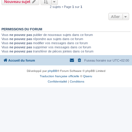
Nouveau sujet
2 sujets • Page
1
sur
1
Aller
PERMISSIONS DU FORUM
Vous
ne pouvez pas
publier de nouveaux sujets dans ce forum
Vous
ne pouvez pas
répondre aux sujets dans ce forum
Vous
ne pouvez pas
modifier vos messages dans ce forum
Vous
ne pouvez pas
supprimer vos messages dans ce forum
Vous
ne pouvez pas
transférer de pièces jointes dans ce forum
Accueil du forum
Fuseau horaire sur
UTC+02:00
Développé par
phpBB
® Forum Software © phpBB Limited
Traduction française officielle
©
Qiaeru
Confidentialité
|
Conditions