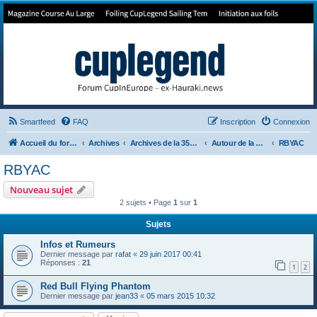
Forum de Cup In Europe
Le forum de l'America's Cup!
Smartfeed
FAQ
Inscription
Connexion
Accueil du forum
Archives
Archives de la 35ème
Autour de la Cup
RBYAC
RBYAC
Nouveau sujet
2 sujets • Page
1
sur
1
Sujets
Infos et Rumeurs
Dernier message par
rafat
«
29 juin 2017 00:41
Réponses :
21
1
2
Red Bull Flying Phantom
Dernier message par
jean33
«
05 mars 2015 10:32