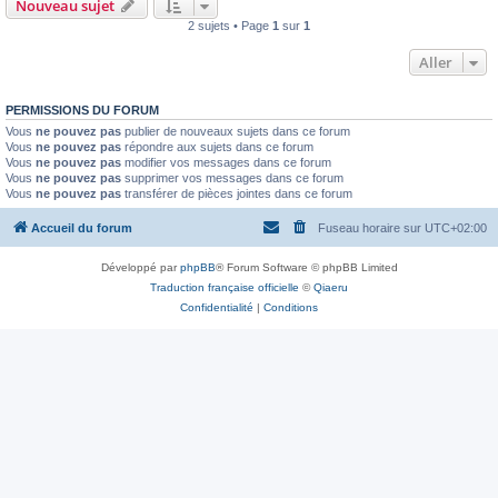
Nouveau sujet
2 sujets • Page
1
sur
1
Aller
PERMISSIONS DU FORUM
Vous
ne pouvez pas
publier de nouveaux sujets dans ce forum
Vous
ne pouvez pas
répondre aux sujets dans ce forum
Vous
ne pouvez pas
modifier vos messages dans ce forum
Vous
ne pouvez pas
supprimer vos messages dans ce forum
Vous
ne pouvez pas
transférer de pièces jointes dans ce forum
Accueil du forum
Fuseau horaire sur
UTC+02:00
Développé par
phpBB
® Forum Software © phpBB Limited
Traduction française officielle
©
Qiaeru
Confidentialité
|
Conditions