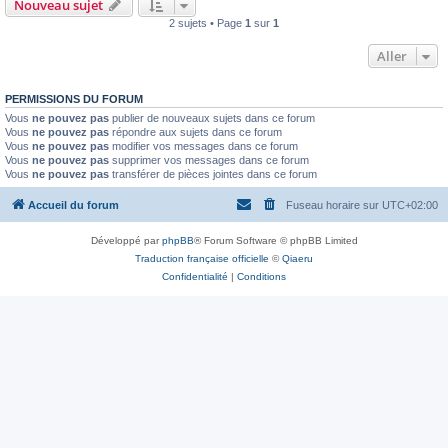
Nouveau sujet
2 sujets • Page
1
sur
1
Aller
PERMISSIONS DU FORUM
Vous
ne pouvez pas
publier de nouveaux sujets dans ce forum
Vous
ne pouvez pas
répondre aux sujets dans ce forum
Vous
ne pouvez pas
modifier vos messages dans ce forum
Vous
ne pouvez pas
supprimer vos messages dans ce forum
Vous
ne pouvez pas
transférer de pièces jointes dans ce forum
Accueil du forum
Fuseau horaire sur
UTC+02:00
Développé par
phpBB
® Forum Software © phpBB Limited
Traduction française officielle
©
Qiaeru
Confidentialité
|
Conditions