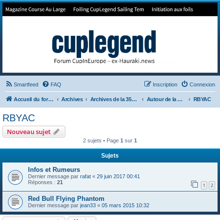
Forum de Cup In Europe
Le forum de l'America's Cup!
Smartfeed
FAQ
Inscription
Connexion
Accueil du forum
Archives
Archives de la 35ème
Autour de la Cup
RBYAC
RBYAC
Nouveau sujet
2 sujets • Page
1
sur
1
Sujets
Infos et Rumeurs
Dernier message par
rafat
«
29 juin 2017 00:41
Réponses :
21
1
2
Red Bull Flying Phantom
Dernier message par
jean33
«
05 mars 2015 10:32