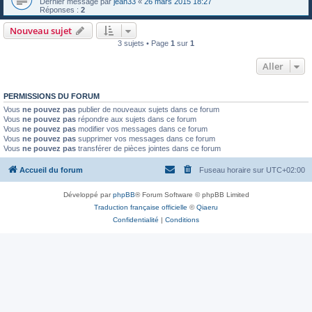
Dernier message par
jean33
«
26 mars 2015 18:27
Réponses :
2
Nouveau sujet
3 sujets • Page
1
sur
1
Aller
PERMISSIONS DU FORUM
Vous
ne pouvez pas
publier de nouveaux sujets dans ce forum
Vous
ne pouvez pas
répondre aux sujets dans ce forum
Vous
ne pouvez pas
modifier vos messages dans ce forum
Vous
ne pouvez pas
supprimer vos messages dans ce forum
Vous
ne pouvez pas
transférer de pièces jointes dans ce forum
Accueil du forum
Fuseau horaire sur
UTC+02:00
Développé par
phpBB
® Forum Software © phpBB Limited
Traduction française officielle
©
Qiaeru
Confidentialité
|
Conditions