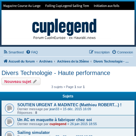
Forum de Cup In Europe
Le forum de l'America's Cup!
Smartfeed
FAQ
Inscription
Connexion
Accueil du forum
Archives
Archives de la 35ème
Divers Technologie - Haute performance
Divers Technologie - Haute performance
Nouveau sujet
3 sujets • Page
1
sur
1
Sujets
SOUTIEN URGENT A MADINTEC (Matthieu ROBERT...) !
Dernier message par
jean33
«
15 déc. 2015 16:09
Réponses :
8
Un AC en maquette à fabriquer chez soi
Dernier message par
cuplegend
«
26 juin 2015 18:55
Sailing simulator