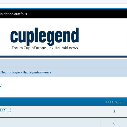
s Technologie - Haute performance
e
RÉPONSES
T...) !
8
0