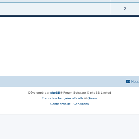
2
Nous
Développé par
phpBB
® Forum Software © phpBB Limited
Traduction française officielle
©
Qiaeru
Confidentialité
|
Conditions