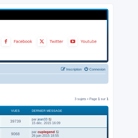
Inscription
Connexion
3 sujets • Page
1
sur
1
VUES
DERNIER MESSAGE
par
jean33
39739
15 déc. 2015 16:09
par
cuplegend
9068
26 juin 2015 18:55