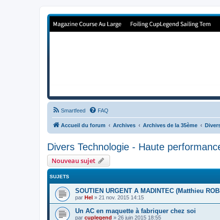
Forum de Cup In Europe
Le forum de l'America's Cup!
Smartfeed
FAQ
Accueil du forum
Archives
Archives de la 35ème
Diver
Divers Technologie - Haute performanc
Nouveau sujet
SUJETS
SOUTIEN URGENT A MADINTEC (Matthieu ROBER
par
Hel
»
21 nov. 2015 14:15
Un AC en maquette à fabriquer chez soi
par
cuplegend
»
26 juin 2015 18:55