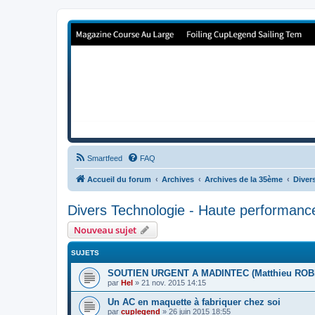
Forum de Cup In Europe
Le forum de l'America's Cup!
Smartfeed
FAQ
Accueil du forum
Archives
Archives de la 35ème
Diver
Divers Technologie - Haute performanc
Nouveau sujet
SUJETS
SOUTIEN URGENT A MADINTEC (Matthieu ROBER
par
Hel
»
21 nov. 2015 14:15
Un AC en maquette à fabriquer chez soi
par
cuplegend
»
26 juin 2015 18:55