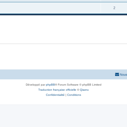
2
Nous
Développé par
phpBB
® Forum Software © phpBB Limited
Traduction française officielle
©
Qiaeru
Confidentialité
|
Conditions