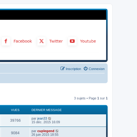
Inscription
Connexion
3 sujets • Page
1
sur
1
VUES
DERNIER MESSAGE
par
jean33
39766
15 déc. 2015 16:09
par
cuplegend
9084
26 juin 2015 18:55