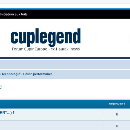
s Technologie - Haute performance
e
RÉPONSES
T...) !
8
0