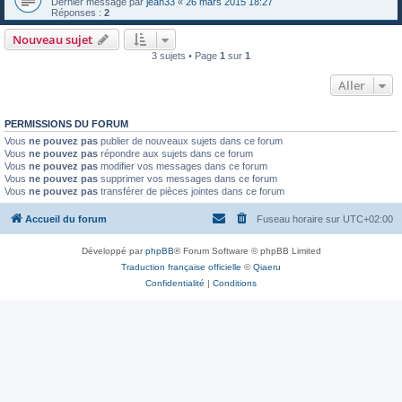
Dernier message par
jean33
«
26 mars 2015 18:27
Réponses :
2
Nouveau sujet
3 sujets • Page
1
sur
1
Aller
PERMISSIONS DU FORUM
Vous
ne pouvez pas
publier de nouveaux sujets dans ce forum
Vous
ne pouvez pas
répondre aux sujets dans ce forum
Vous
ne pouvez pas
modifier vos messages dans ce forum
Vous
ne pouvez pas
supprimer vos messages dans ce forum
Vous
ne pouvez pas
transférer de pièces jointes dans ce forum
Accueil du forum
Fuseau horaire sur
UTC+02:00
Développé par
phpBB
® Forum Software © phpBB Limited
Traduction française officielle
©
Qiaeru
Confidentialité
|
Conditions