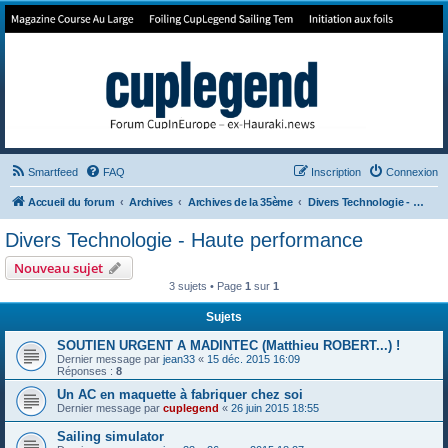
Forum de Cup In Europe
Le forum de l'America's Cup!
Smartfeed
FAQ
Inscription
Connexion
Accueil du forum
Archives
Archives de la 35ème
Divers Technologie - Haute performance
Divers Technologie - Haute performance
Nouveau sujet
3 sujets • Page
1
sur
1
Sujets
SOUTIEN URGENT A MADINTEC (Matthieu ROBERT...) !
Dernier message par
jean33
«
15 déc. 2015 16:09
Réponses :
8
Un AC en maquette à fabriquer chez soi
Dernier message par
cuplegend
«
26 juin 2015 18:55
Sailing simulator