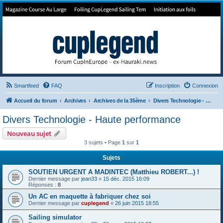
Forum de Cup In Europe
Le forum de l'America's Cup!
Smartfeed
FAQ
Inscription
Connexion
Accueil du forum
Archives
Archives de la 35ème
Divers Technologie - Haute performance
Divers Technologie - Haute performance
Nouveau sujet
3 sujets • Page
1
sur
1
Sujets
SOUTIEN URGENT A MADINTEC (Matthieu ROBERT...) !
Dernier message par
jean33
«
15 déc. 2015 16:09
Réponses :
8
Un AC en maquette à fabriquer chez soi
Dernier message par
cuplegend
«
26 juin 2015 18:55
Sailing simulator