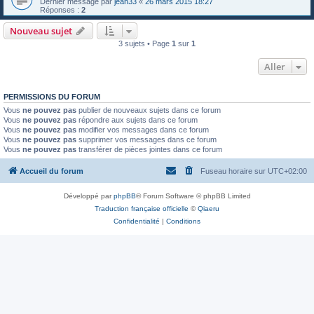
Dernier message par
jean33
«
26 mars 2015 18:27
Réponses :
2
Nouveau sujet
3 sujets • Page
1
sur
1
Aller
PERMISSIONS DU FORUM
Vous
ne pouvez pas
publier de nouveaux sujets dans ce forum
Vous
ne pouvez pas
répondre aux sujets dans ce forum
Vous
ne pouvez pas
modifier vos messages dans ce forum
Vous
ne pouvez pas
supprimer vos messages dans ce forum
Vous
ne pouvez pas
transférer de pièces jointes dans ce forum
Accueil du forum
Fuseau horaire sur
UTC+02:00
Développé par
phpBB
® Forum Software © phpBB Limited
Traduction française officielle
©
Qiaeru
Confidentialité
|
Conditions