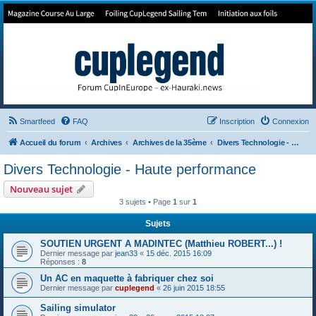
Forum de Cup In Europe
Le forum de l'America's Cup!
Smartfeed
FAQ
Inscription
Connexion
Accueil du forum
Archives
Archives de la 35ème
Divers Technologie - Haute performance
Divers Technologie - Haute performance
Nouveau sujet
3 sujets • Page
1
sur
1
Sujets
SOUTIEN URGENT A MADINTEC (Matthieu ROBERT...) !
Dernier message par
jean33
«
15 déc. 2015 16:09
Réponses :
8
Un AC en maquette à fabriquer chez soi
Dernier message par
cuplegend
«
26 juin 2015 18:55
Sailing simulator