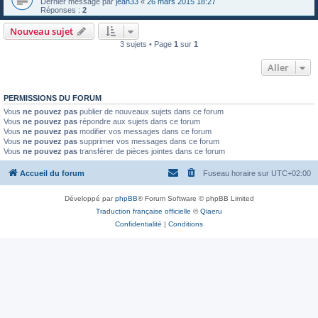
Dernier message par
jean33
«
26 mars 2015 18:27
Réponses :
2
Nouveau sujet
3 sujets • Page
1
sur
1
Aller
PERMISSIONS DU FORUM
Vous
ne pouvez pas
publier de nouveaux sujets dans ce forum
Vous
ne pouvez pas
répondre aux sujets dans ce forum
Vous
ne pouvez pas
modifier vos messages dans ce forum
Vous
ne pouvez pas
supprimer vos messages dans ce forum
Vous
ne pouvez pas
transférer de pièces jointes dans ce forum
Accueil du forum
Fuseau horaire sur
UTC+02:00
Développé par
phpBB
® Forum Software © phpBB Limited
Traduction française officielle
©
Qiaeru
Confidentialité
|
Conditions