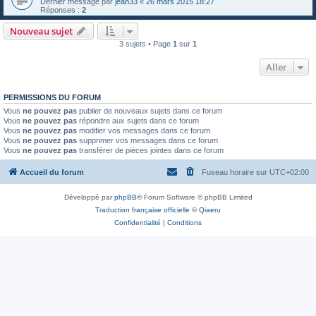
Dernier message par
jean33
«
26 mars 2015 18:27
Réponses :
2
Nouveau sujet
3 sujets • Page
1
sur
1
Aller
PERMISSIONS DU FORUM
Vous
ne pouvez pas
publier de nouveaux sujets dans ce forum
Vous
ne pouvez pas
répondre aux sujets dans ce forum
Vous
ne pouvez pas
modifier vos messages dans ce forum
Vous
ne pouvez pas
supprimer vos messages dans ce forum
Vous
ne pouvez pas
transférer de pièces jointes dans ce forum
Accueil du forum
Fuseau horaire sur
UTC+02:00
Développé par
phpBB
® Forum Software © phpBB Limited
Traduction française officielle
©
Qiaeru
Confidentialité
|
Conditions