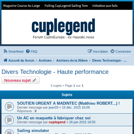
Forum de Cup In Europe
Le forum de l'America's Cup!
Smartfeed
FAQ
Inscription
Connexion
Accueil du forum
Archives
Archives de la 35ème
Divers Technologie - Haute performance
Divers Technologie - Haute performance
Nouveau sujet
3 sujets • Page
1
sur
1
Sujets
SOUTIEN URGENT A MADINTEC (Matthieu ROBERT...) !
Dernier message par
jean33
«
15 déc. 2015 16:09
Réponses :
8
Un AC en maquette à fabriquer chez soi
Dernier message par
cuplegend
«
26 juin 2015 18:55
Sailing simulator