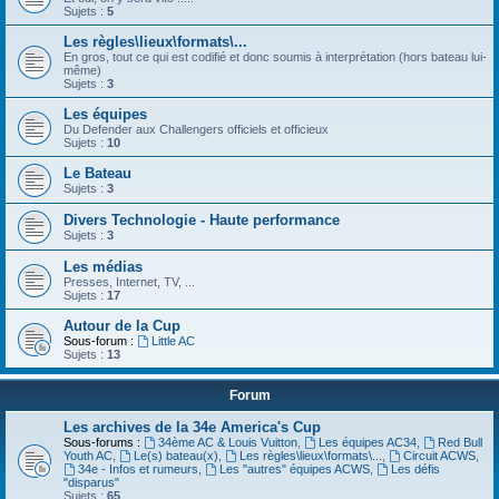
Sujets :
5
Les règles\lieux\formats\...
En gros, tout ce qui est codifié et donc soumis à interprétation (hors bateau lui-
même)
Sujets :
3
Les équipes
Du Defender aux Challengers officiels et officieux
Sujets :
10
Le Bateau
Sujets :
3
Divers Technologie - Haute performance
Sujets :
3
Les médias
Presses, Internet, TV, ...
Sujets :
17
Autour de la Cup
Sous-forum :
Little AC
Sujets :
13
Forum
Les archives de la 34e America's Cup
Sous-forums :
34ème AC & Louis Vuitton
,
Les équipes AC34
,
Red Bull
Youth AC
,
Le(s) bateau(x)
,
Les règles\lieux\formats\...
,
Circuit ACWS
,
34e - Infos et rumeurs
,
Les "autres" équipes ACWS
,
Les défis
"disparus"
Sujets :
65