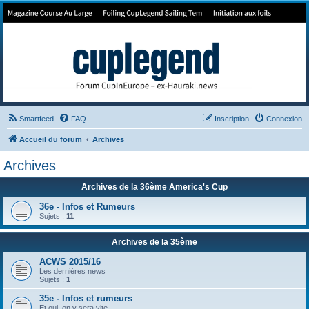
Forum de Cup In Europe
Le forum de l'America's Cup!
Smartfeed
FAQ
Inscription
Connexion
Accueil du forum
Archives
Archives
Archives de la 36ème America's Cup
36e - Infos et Rumeurs
Sujets :
11
Archives de la 35ème
ACWS 2015/16
Les dernières news
Sujets :
1
35e - Infos et rumeurs
Et oui, on y sera vite .....