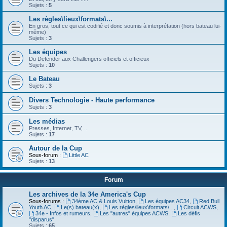
Sujets :
5
Les règles\lieux\formats\...
En gros, tout ce qui est codifié et donc soumis à interprétation (hors bateau lui-
même)
Sujets :
3
Les équipes
Du Defender aux Challengers officiels et officieux
Sujets :
10
Le Bateau
Sujets :
3
Divers Technologie - Haute performance
Sujets :
3
Les médias
Presses, Internet, TV, ...
Sujets :
17
Autour de la Cup
Sous-forum :
Little AC
Sujets :
13
Forum
Les archives de la 34e America's Cup
Sous-forums :
34ème AC & Louis Vuitton
,
Les équipes AC34
,
Red Bull
Youth AC
,
Le(s) bateau(x)
,
Les règles\lieux\formats\...
,
Circuit ACWS
,
34e - Infos et rumeurs
,
Les "autres" équipes ACWS
,
Les défis
"disparus"
Sujets :
65