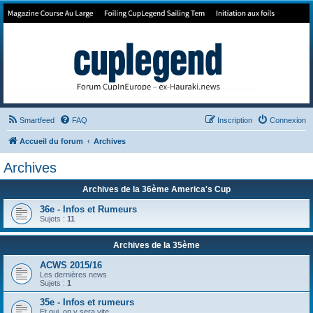
Forum de Cup In Europe
Le forum de l'America's Cup!
Smartfeed
FAQ
Inscription
Connexion
Accueil du forum
Archives
Archives
Archives de la 36ème America's Cup
36e - Infos et Rumeurs
Sujets :
11
Archives de la 35ème
ACWS 2015/16
Les dernières news
Sujets :
1
35e - Infos et rumeurs
Et oui, on y sera vite .....