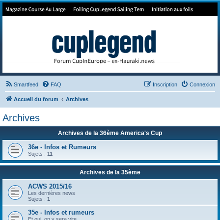
Forum de Cup In Europe
Le forum de l'America's Cup!
Smartfeed
FAQ
Inscription
Connexion
Accueil du forum
Archives
Archives
Archives de la 36ème America's Cup
36e - Infos et Rumeurs
Sujets :
11
Archives de la 35ème
ACWS 2015/16
Les dernières news
Sujets :
1
35e - Infos et rumeurs
Et oui, on y sera vite .....