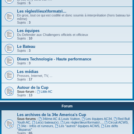
Sujets :
5
Les règles\lieux\formats\...
En gros, tout ce qui est codifié et donc soumis à interprétation (hors bateau lui-
même)
Sujets :
3
Les équipes
Du Defender aux Challengers officiels et officieux
Sujets :
10
Le Bateau
Sujets :
3
Divers Technologie - Haute performance
Sujets :
3
Les médias
Presses, Internet, TV, ...
Sujets :
17
Autour de la Cup
Sous-forum :
Little AC
Sujets :
13
Forum
Les archives de la 34e America's Cup
Sous-forums :
34ème AC & Louis Vuitton
,
Les équipes AC34
,
Red Bull
Youth AC
,
Le(s) bateau(x)
,
Les règles\lieux\formats\...
,
Circuit ACWS
,
34e - Infos et rumeurs
,
Les "autres" équipes ACWS
,
Les défis
"disparus"
Sujets :
65