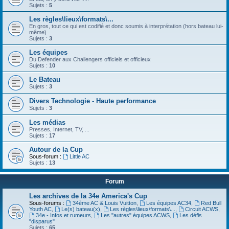
Sujets :
5
Les règles\lieux\formats\...
En gros, tout ce qui est codifié et donc soumis à interprétation (hors bateau lui-
même)
Sujets :
3
Les équipes
Du Defender aux Challengers officiels et officieux
Sujets :
10
Le Bateau
Sujets :
3
Divers Technologie - Haute performance
Sujets :
3
Les médias
Presses, Internet, TV, ...
Sujets :
17
Autour de la Cup
Sous-forum :
Little AC
Sujets :
13
Forum
Les archives de la 34e America's Cup
Sous-forums :
34ème AC & Louis Vuitton
,
Les équipes AC34
,
Red Bull
Youth AC
,
Le(s) bateau(x)
,
Les règles\lieux\formats\...
,
Circuit ACWS
,
34e - Infos et rumeurs
,
Les "autres" équipes ACWS
,
Les défis
"disparus"
Sujets :
65