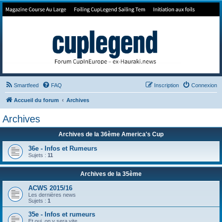
Forum de Cup In Europe
Le forum de l'America's Cup!
Smartfeed
FAQ
Inscription
Connexion
Accueil du forum
Archives
Archives
Archives de la 36ème America's Cup
36e - Infos et Rumeurs
Sujets :
11
Archives de la 35ème
ACWS 2015/16
Les dernières news
Sujets :
1
35e - Infos et rumeurs
Et oui, on y sera vite .....