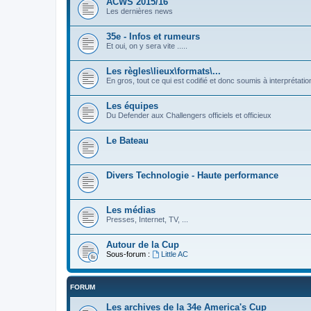
ACWS 2015/16
Les dernières news
35e - Infos et rumeurs
Et oui, on y sera vite .....
Les règles\lieux\formats\...
En gros, tout ce qui est codifié et donc soumis à interprétat
Les équipes
Du Defender aux Challengers officiels et officieux
Le Bateau
Divers Technologie - Haute performance
Les médias
Presses, Internet, TV, ...
Autour de la Cup
Sous-forum :
Little AC
FORUM
Les archives de la 34e America's Cup