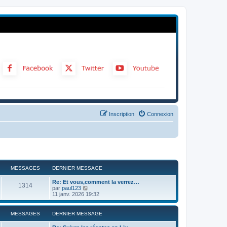
Inscription
Connexion
MESSAGES
DERNIER MESSAGE
Re: Et vous,comment la verrez…
1314
C
par
paul123
o
11 janv. 2026 19:32
n
s
u
MESSAGES
DERNIER MESSAGE
l
t