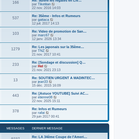
Re: Suivre les régates en Liv…
e
166
C
par
Tiketitan
r
o
22 nov. 2016 14:03
l
n
e
s
Re: 35ème - Infos et Rumeurs
d
537
u
C
par
gattaca
e
l
o
12 juil. 2017 14:13
r
t
n
n
e
s
Re: Video de promotion de San…
i
103
r
u
C
par
marc67
e
l
l
o
12 janv. 2026 13:34
r
e
t
n
m
d
e
s
e
Re: Les japonais sur la 35ème…
e
1279
r
u
C
s
par
TNZ
r
l
l
o
s
21 nov. 2017 10:41
n
e
t
n
a
i
d
e
s
g
Re: [Sondage et discussion] Q…
e
e
233
r
u
e
C
par
Hel
r
r
l
l
o
21 nov. 2021 23:13
m
n
e
t
n
e
i
d
e
s
Re: SOUTIEN URGENT A MADINTEC…
s
e
e
13
r
u
C
par
jean33
s
r
r
l
l
o
15 déc. 2015 16:09
a
m
n
e
t
n
g
e
i
d
e
s
e
Re: [Astuce YOUTUBE] Suivi AC…
s
e
e
443
r
u
C
par
etienne08
s
r
r
l
l
o
22 nov. 2025 15:11
a
m
n
e
t
n
g
e
i
d
e
s
e
Re: Infos et Rumeurs
s
e
e
378
r
u
C
par
rafat
s
r
r
l
l
o
29 juin 2017 00:41
a
m
n
e
t
n
g
e
i
d
e
s
e
s
e
e
r
u
MESSAGES
DERNIER MESSAGE
s
r
r
l
l
a
m
n
e
t
g
e
Re: LA 34ème Coupe de l'Ameri…
i
d
e