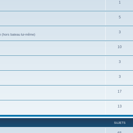
1
5
3
ion (hors bateau lui-même)
10
3
3
17
13
SUJETS