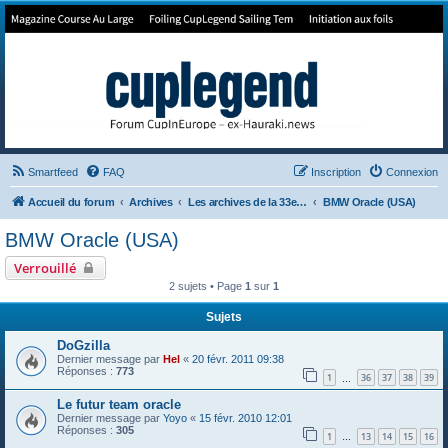
Forum de Cup In Europe
Le forum de l'America's Cup!
Smartfeed
FAQ
Inscription
Connexion
Accueil du forum
Archives
Les archives de la 33e America's Cup
BMW Oracle (USA)
BMW Oracle (USA)
Verrouillé
2 sujets • Page
1
sur
1
Sujets
DoGzilla
Dernier message par
Hel
«
20 févr. 2011 09:38
Réponses :
773
1
36
37
38
39
…
Le futur team oracle
Dernier message par
Yoyo
«
15 févr. 2010 12:01
Réponses :
305
1
13
14
15
16
…