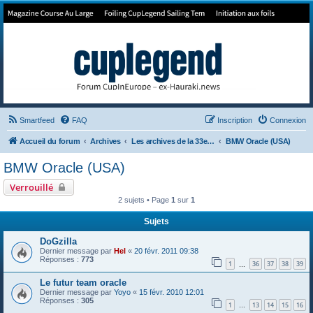
Forum de Cup In Europe
Le forum de l'America's Cup!
Smartfeed
FAQ
Inscription
Connexion
Accueil du forum
Archives
Les archives de la 33e America's Cup
BMW Oracle (USA)
BMW Oracle (USA)
Verrouillé
2 sujets • Page
1
sur
1
Sujets
DoGzilla
Dernier message par
Hel
«
20 févr. 2011 09:38
Réponses :
773
1
36
37
38
39
…
Le futur team oracle
Dernier message par
Yoyo
«
15 févr. 2010 12:01
Réponses :
305
1
13
14
15
16
…