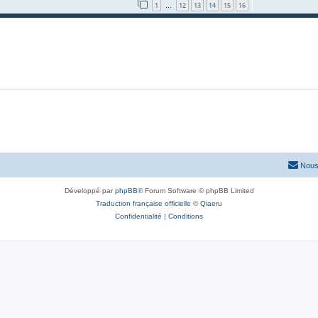
1
12
13
14
15
16
…
Nous
Développé par
phpBB
® Forum Software © phpBB Limited
Traduction française officielle
©
Qiaeru
Confidentialité
|
Conditions