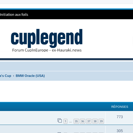
ca's Cup
BMW Oracle (USA)
RÉPONSES
773
1
35
36
37
38
39
…
305