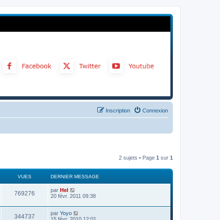
Inscription
Connexion
2 sujets • Page
1
sur
1
VUES
DERNIER MESSAGE
par
Hel
769276
20 févr. 2011 09:38
par
Yoyo
344737
15 févr. 2010 12:01