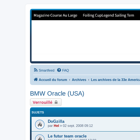
Forum de Cup In Europe
Le forum de l'America's Cup!
Smartfeed
FAQ
Accueil du forum
Archives
Les archives de la 33e Ameri
BMW Oracle (USA)
Verrouillé
SUJETS
DoGzilla
par
Hel
»
02 sept. 2008 09:12
Le futur team oracle