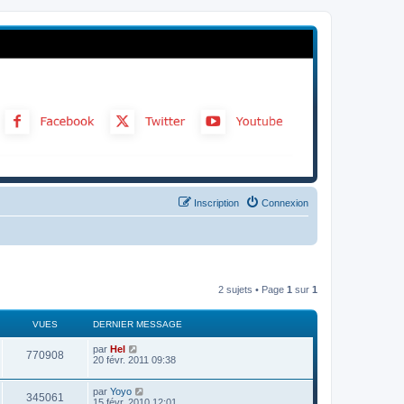
Inscription
Connexion
2 sujets • Page
1
sur
1
VUES
DERNIER MESSAGE
par
Hel
770908
20 févr. 2011 09:38
par
Yoyo
345061
15 févr. 2010 12:01