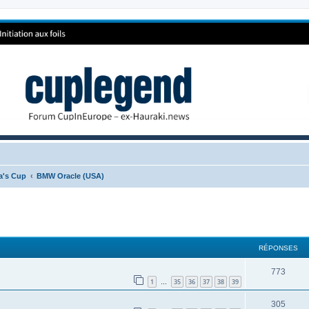
ca's Cup
BMW Oracle (USA)
RÉPONSES
773
1
35
36
37
38
39
…
305