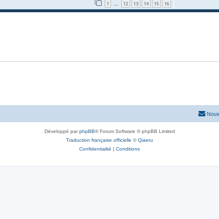
1
12
13
14
15
16
…
Nous
Développé par
phpBB
® Forum Software © phpBB Limited
Traduction française officielle
©
Qiaeru
Confidentialité
|
Conditions