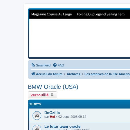
Forum de Cup In Europe
Le forum de l'America's Cup!
Smartfeed
FAQ
Accueil du forum
Archives
Les archives de la 33e Ameri
BMW Oracle (USA)
Verrouillé
SUJETS
DoGzilla
par
Hel
»
02 sept. 2008 09:12
Le futur team oracle