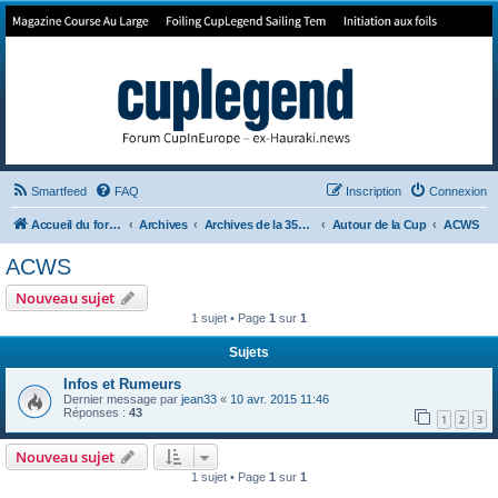
Forum de Cup In Europe
Le forum de l'America's Cup!
Smartfeed
FAQ
Inscription
Connexion
Accueil du forum
Archives
Archives de la 35ème
Autour de la Cup
ACWS
ACWS
Nouveau sujet
1 sujet • Page
1
sur
1
Sujets
Infos et Rumeurs
Dernier message par
jean33
«
10 avr. 2015 11:46
Réponses :
43
1
2
3
Nouveau sujet
1 sujet • Page
1
sur
1