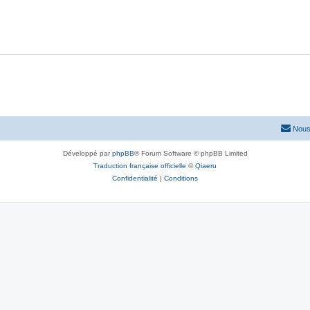
Nous
Développé par
phpBB
® Forum Software © phpBB Limited
Traduction française officielle
©
Qiaeru
Confidentialité
|
Conditions