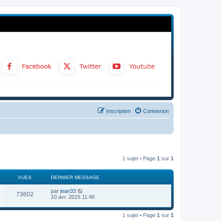
Inscription
Connexion
1 sujet • Page
1
sur
1
VUES
DERNIER MESSAGE
par
jean33
73602
10 avr. 2015 11:46
1 sujet • Page
1
sur
1