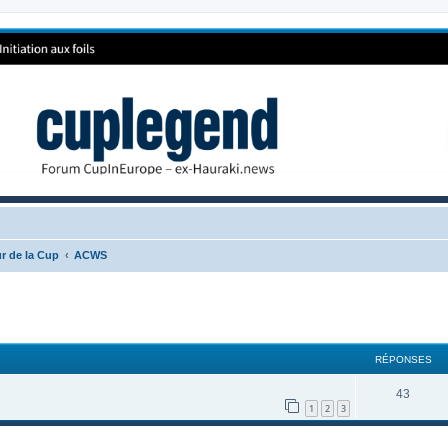
r de la Cup
ACWS
RÉPONSES
43
1
2
3