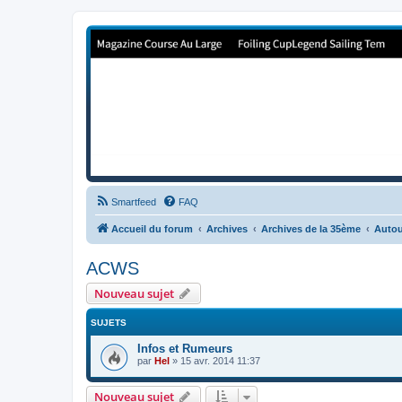
Forum de Cup In Europe
Le forum de l'America's Cup!
Smartfeed
FAQ
Accueil du forum
Archives
Archives de la 35ème
Autou
ACWS
Nouveau sujet
SUJETS
Infos et Rumeurs
par
Hel
»
15 avr. 2014 11:37
Nouveau sujet