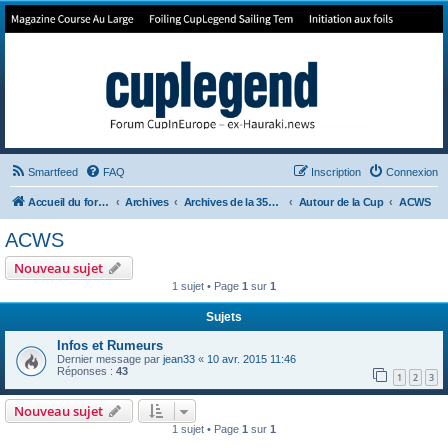
Forum de Cup In Europe
Le forum de l'America's Cup!
Smartfeed
FAQ
Inscription
Connexion
Accueil du forum
Archives
Archives de la 35ème
Autour de la Cup
ACWS
ACWS
Nouveau sujet
1 sujet • Page
1
sur
1
Sujets
Infos et Rumeurs
Dernier message par
jean33
«
10 avr. 2015 11:46
Réponses :
43
1
2
3
Nouveau sujet
1 sujet • Page
1
sur
1