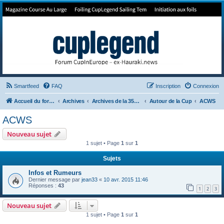
Forum de Cup In Europe
Le forum de l'America's Cup!
Smartfeed
FAQ
Inscription
Connexion
Accueil du forum
Archives
Archives de la 35ème
Autour de la Cup
ACWS
ACWS
Nouveau sujet
1 sujet • Page
1
sur
1
Sujets
Infos et Rumeurs
Dernier message par
jean33
«
10 avr. 2015 11:46
Réponses :
43
1
2
3
Nouveau sujet
1 sujet • Page
1
sur
1