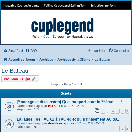
Forum de Cup In Europe
Le forum de l'America's Cup!
Smartfeed
FAQ
Inscription
Connexion
Accueil du forum
Archives
Archives de la 35ème
Le Bateau
Le Bateau
Nouveau sujet
3 sujets • Page
1
sur
1
Sujets
[Sondage et discussion] Quel support pour la 35ème .... ?
Dernier message par
Hel
«
21 nov. 2021 23:13
Réponses :
175
1
6
7
8
9
…
La jauge : de l'AC 62 à l'AC 48 et puis finalement AC 50...
Dernier message par
doublemexpress
«
22 avr. 2017 22:53
Réponses :
47
1
2
3