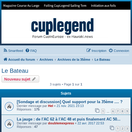
Forum de Cup In Europe
Le forum de l'America's Cup!
Smartfeed
FAQ
Inscription
Connexion
Accueil du forum
Archives
Archives de la 35ème
Le Bateau
Le Bateau
Nouveau sujet
3 sujets • Page
1
sur
1
Sujets
[Sondage et discussion] Quel support pour la 35ème .... ?
Dernier message par
Hel
«
21 nov. 2021 23:13
Réponses :
175
1
6
7
8
9
…
La jauge : de l'AC 62 à l'AC 48 et puis finalement AC 50...
Dernier message par
doublemexpress
«
22 avr. 2017 22:53
Réponses :
47
1
2
3