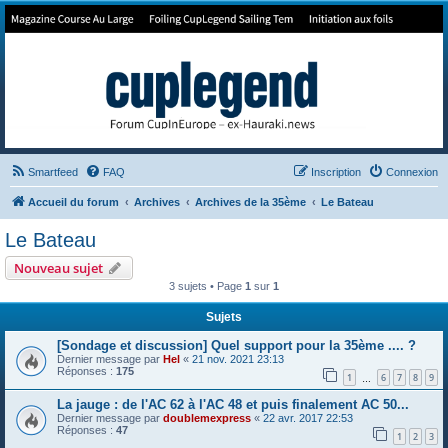
Forum de Cup In Europe
Le forum de l'America's Cup!
Smartfeed
FAQ
Inscription
Connexion
Accueil du forum
Archives
Archives de la 35ème
Le Bateau
Le Bateau
Nouveau sujet
3 sujets • Page
1
sur
1
Sujets
[Sondage et discussion] Quel support pour la 35ème .... ?
Dernier message par
Hel
«
21 nov. 2021 23:13
Réponses :
175
1
6
7
8
9
…
La jauge : de l'AC 62 à l'AC 48 et puis finalement AC 50...
Dernier message par
doublemexpress
«
22 avr. 2017 22:53
Réponses :
47
1
2
3