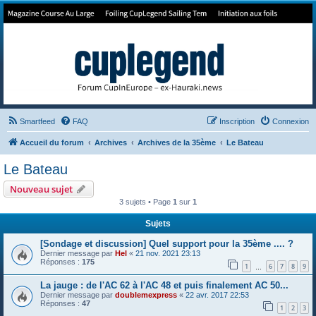
Forum de Cup In Europe
Le forum de l'America's Cup!
Smartfeed
FAQ
Inscription
Connexion
Accueil du forum
Archives
Archives de la 35ème
Le Bateau
Le Bateau
Nouveau sujet
3 sujets • Page
1
sur
1
Sujets
[Sondage et discussion] Quel support pour la 35ème .... ?
Dernier message par
Hel
«
21 nov. 2021 23:13
Réponses :
175
1
6
7
8
9
…
La jauge : de l'AC 62 à l'AC 48 et puis finalement AC 50...
Dernier message par
doublemexpress
«
22 avr. 2017 22:53
Réponses :
47
1
2
3