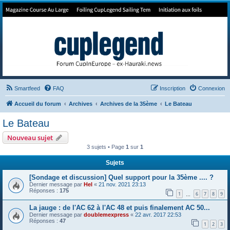
Forum de Cup In Europe
Le forum de l'America's Cup!
Smartfeed
FAQ
Inscription
Connexion
Accueil du forum
Archives
Archives de la 35ème
Le Bateau
Le Bateau
Nouveau sujet
3 sujets • Page
1
sur
1
Sujets
[Sondage et discussion] Quel support pour la 35ème .... ?
Dernier message par
Hel
«
21 nov. 2021 23:13
Réponses :
175
1
6
7
8
9
…
La jauge : de l'AC 62 à l'AC 48 et puis finalement AC 50...
Dernier message par
doublemexpress
«
22 avr. 2017 22:53
Réponses :
47
1
2
3