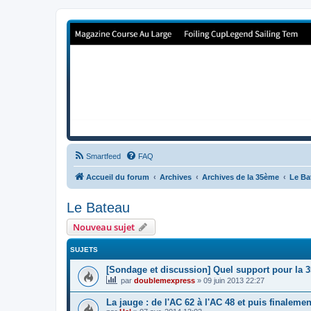
Forum de Cup In Europe
Le forum de l'America's Cup!
Smartfeed
FAQ
Accueil du forum
Archives
Archives de la 35ème
Le Ba
Le Bateau
Nouveau sujet
SUJETS
[Sondage et discussion] Quel support pour la 3
par
doublemexpress
»
09 juin 2013 22:27
La jauge : de l'AC 62 à l'AC 48 et puis finalemen