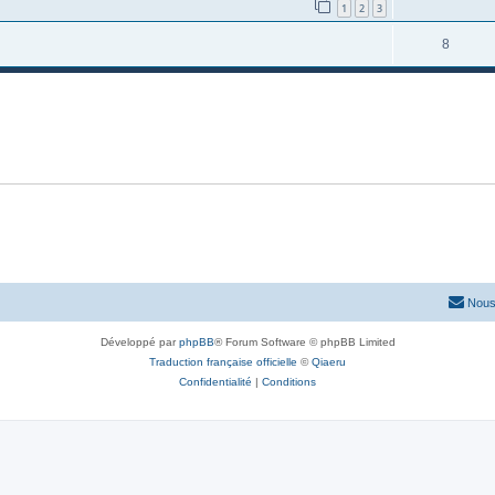
1
2
3
8
Nous
Développé par
phpBB
® Forum Software © phpBB Limited
Traduction française officielle
©
Qiaeru
Confidentialité
|
Conditions