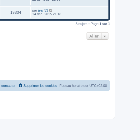
par
jean33
19334
14 déc. 2015 21:18
3 sujets • Page
1
sur
1
Aller
 contacter
Supprimer les cookies
Fuseau horaire sur
UTC+02:00