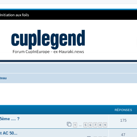
teau
RÉPONSES
5ème .... ?
175
1
5
6
7
8
9
…
t AC 50...
47