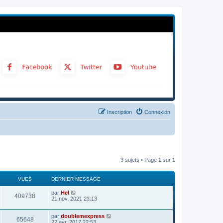
Inscription
Connexion
3 sujets • Page
1
sur
1
VUES
DERNIER MESSAGE
par
Hel
409738
21 nov. 2021 23:13
par
doublemexpress
65648
22 avr. 2017 22:53