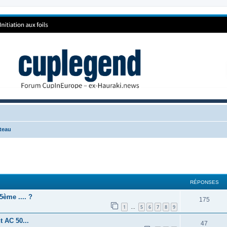
teau
RÉPONSES
5ème .... ?
175
1
5
6
7
8
9
…
t AC 50...
47