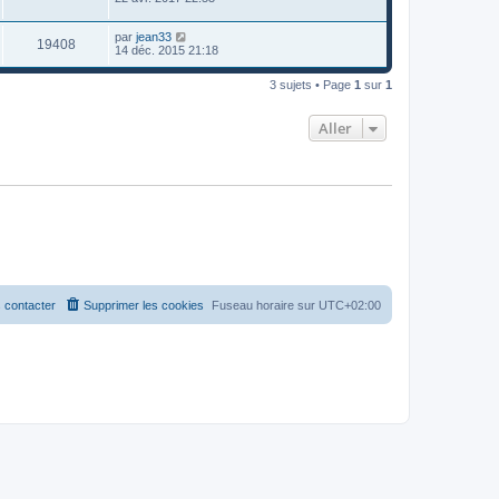
par
jean33
19408
14 déc. 2015 21:18
3 sujets • Page
1
sur
1
Aller
 contacter
Supprimer les cookies
Fuseau horaire sur
UTC+02:00