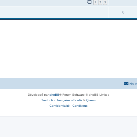
1
2
3
8
Nous
Développé par
phpBB
® Forum Software © phpBB Limited
Traduction française officielle
©
Qiaeru
Confidentialité
|
Conditions