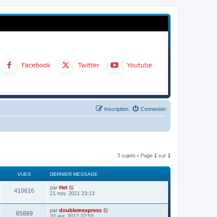
Inscription
Connexion
3 sujets • Page
1
sur
1
VUES
DERNIER MESSAGE
par
Hel
410616
21 nov. 2021 23:13
par
doublemexpress
65889
22 avr. 2017 22:53