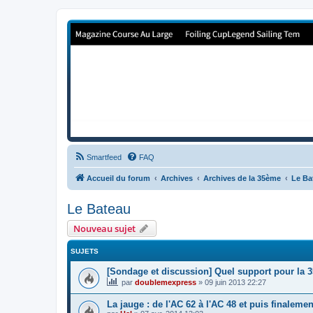
Forum de Cup In Europe
Le forum de l'America's Cup!
Smartfeed
FAQ
Accueil du forum
Archives
Archives de la 35ème
Le Ba
Le Bateau
Nouveau sujet
SUJETS
[Sondage et discussion] Quel support pour la 3
par
doublemexpress
»
09 juin 2013 22:27
La jauge : de l'AC 62 à l'AC 48 et puis finalemen