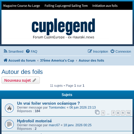
Forum de Cup In Europe
Le forum de l'America's Cup!
Smartfeed
FAQ
Inscription
Connexion
Accueil du forum
37ème America's Cup
Autour des foils
Autour des foils
Nouveau sujet
11 sujets • Page
1
sur
1
Sujets
Un vrai foiler version océanique ?
Dernier message par
Tomtomdec
«
06 juin 2026 23:13
Réponses :
184
1
7
8
9
10
…
Hydrofoil motorisé
Dernier message par
marc67
«
18 janv. 2026 00:25
Réponses :
2