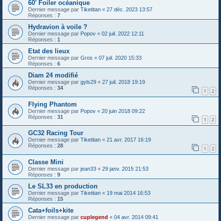
60' Foiler océanique
Dernier message par
Tiketitan
«
27 déc. 2023 13:57
Réponses :
7
Hydravion à voile ?
Dernier message par
Popov
«
02 juil. 2022 12:11
Réponses :
1
Etat des lieux
Dernier message par
Gros
«
07 juil. 2020 15:33
Réponses :
6
Diam 24 modifié
Dernier message par
gyls29
«
27 juil. 2018 19:19
Réponses :
34
1
2
Flying Phantom
Dernier message par
Popov
«
20 juin 2018 09:22
Réponses :
31
1
2
GC32 Racing Tour
Dernier message par
Tiketitan
«
21 avr. 2017 16:19
Réponses :
28
1
2
Classe Mini
Dernier message par
jean33
«
29 janv. 2015 21:53
Réponses :
9
Le SL33 en production
Dernier message par
Tiketitan
«
19 mai 2014 16:53
Réponses :
15
Cata+foils+kite
Dernier message par
cuplegend
«
04 avr. 2014 09:41