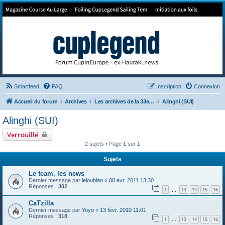
Forum de Cup In Europe
Le forum de l'America's Cup!
Smartfeed
FAQ
Inscription
Connexion
Accueil du forum
Archives
Les archives de la 33e America's Cup
Alinghi (SUI)
Alinghi (SUI)
Verrouillé
2 sujets • Page
1
sur
1
Sujets
Le team, les news
Dernier message par
leloublan
«
08 avr. 2011 13:30
Réponses :
302
1
13
14
15
16
…
CaTzilla
Dernier message par
Yoyo
«
13 févr. 2010 11:01
Réponses :
318
1
13
14
15
16
…