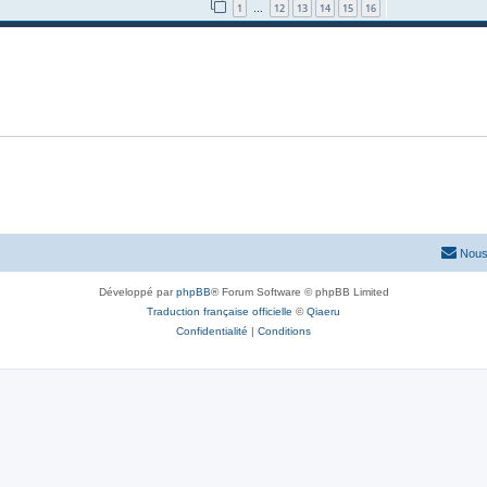
1
12
13
14
15
16
…
Nous
Développé par
phpBB
® Forum Software © phpBB Limited
Traduction française officielle
©
Qiaeru
Confidentialité
|
Conditions