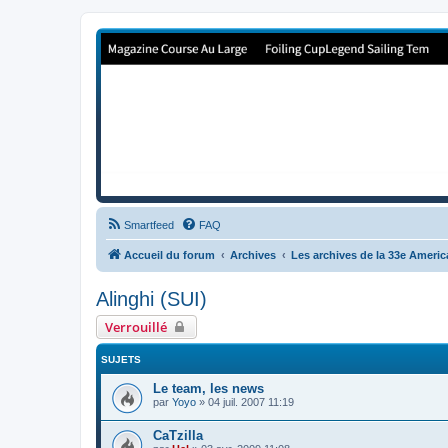
Forum de Cup In Europe
Le forum de l'America's Cup!
Smartfeed
FAQ
Accueil du forum
Archives
Les archives de la 33e Ameri
Alinghi (SUI)
Verrouillé
SUJETS
Le team, les news
par
Yoyo
»
04 juil. 2007 11:19
CaTzilla