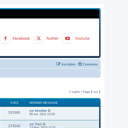
Inscription
Connexion
2 sujets • Page
1
sur
1
VUES
DERNIER MESSAGE
par
leloublan
532980
08 avr. 2011 13:30
par
Yoyo
274540
13 févr. 2010 11:01