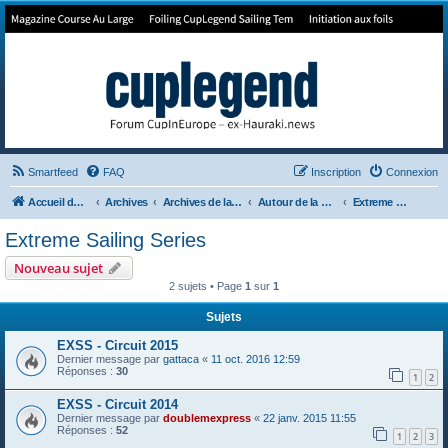
Forum de Cup In Europe
Le forum de l'America's Cup!
Smartfeed
FAQ
Inscription
Connexion
Accueil du forum
Archives
Archives de la 35ème
Autour de la Cup
Extreme Sailing Series
Extreme Sailing Series
Nouveau sujet
2 sujets • Page
1
sur
1
Sujets
EXSS - Circuit 2015
Dernier message par
gattaca
«
11 oct. 2016 12:59
Réponses :
30
1
2
EXSS - Circuit 2014
Dernier message par
doublemexpress
«
22 janv. 2015 11:55
Réponses :
52
1
2
3